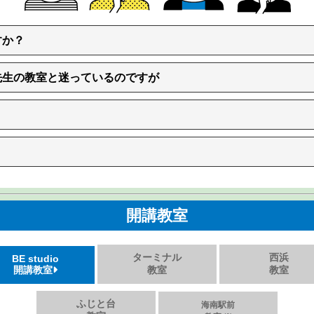
すか？
先生の教室と迷っているのですが
開講教室
ターミナル
西浜
BE studio
開講教室
教室
教室
ふじと台
海南駅前