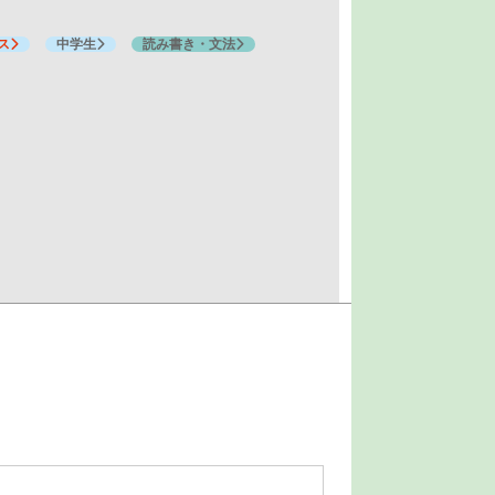
ス
中学生
読み書き・文法