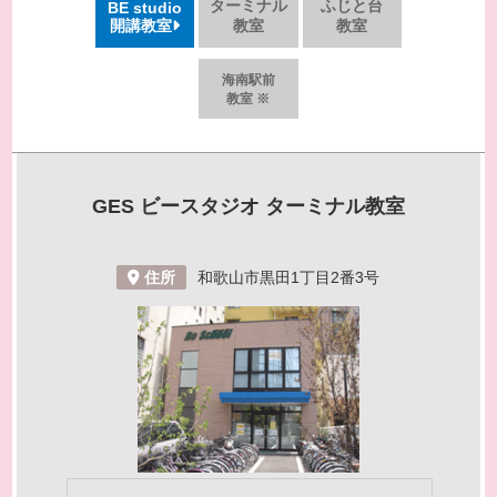
ターミナル
ふじと台
BE studio
開講教室
教室
教室
海南駅前
教室 ※
GES ビースタジオ
ターミナル教室
住所
和歌山市黒田1丁目2番3号