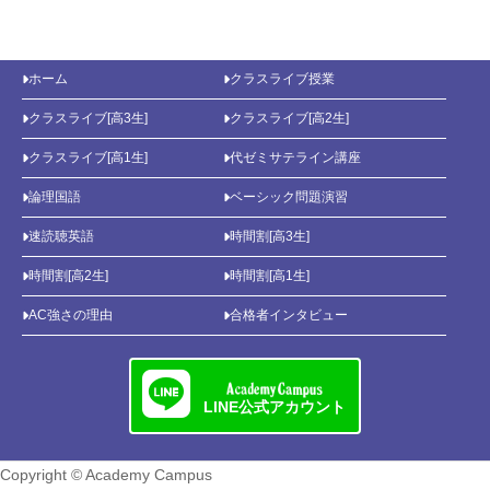
ホーム
クラスライブ授業
クラスライブ[高3生]
クラスライブ[高2生]
クラスライブ[高1生]
代ゼミサテライン講座
論理国語
ベーシック問題演習
速読聴英語
時間割[高3生]
時間割[高2生]
時間割[高1生]
AC強さの理由
合格者インタビュー
LINE公式アカウント
Copyright © Academy Campus