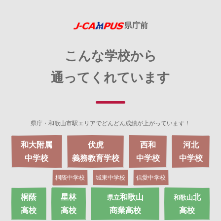
県庁前
こんな学校から
通ってくれています
県庁・和歌山市駅エリアでどんどん成績が上がっています！
和大附属
伏虎
西和
河北
中学校
義務教育学校
中学校
中学校
桐蔭
中学校
城東
中学校
信愛
中学校
桐蔭
星林
和歌山
北
県立
和歌山
高校
高校
商業高校
高校