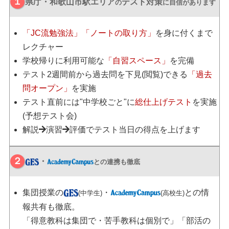
県庁・和歌山市駅エリア
テスト対策
の
に自信があります
「JC流勉強法」「ノートの取り方」
を身に付くまで
レクチャー
学校帰りに利用可能な
「自習スペース」
を完備
テスト2週間前から過去問を下見(閲覧)できる
「過去
問オープン」
を実施
テスト直前には"中学校ごと"に
総仕上げテスト
を実施
(予想テスト会)
解説
演習
評価でテスト当日の得点を上げます
・
との連携も徹底
集団授業の
・
との情
(中学生)
(高校生)
報共有も徹底。
「得意教科は集団で・苦手教科は個別で」「部活の