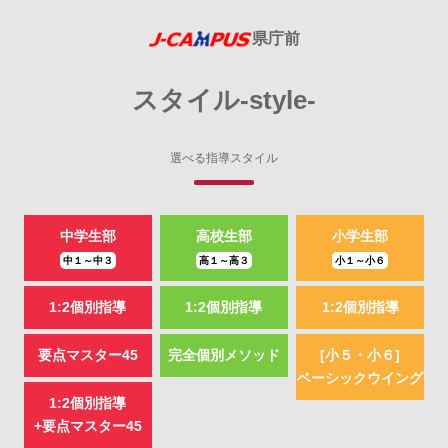
県庁前
スタイル-style-
選べる指導スタイル
中学生部
高校生部
小学生部
中１～中３
高１～高３
小１～小６
1:2個別指導
1:2個別指導
1:2個別指導
要点マスター45
完全個別
メソッド
[小５・小６]
ベーシックウイング
1:2個別指導
+要点マスター45