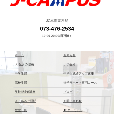
JC本部事務局
073-476-2534
10:00-20:00/日祝除く
ホーム
お知らせ
JC強さの理由
小学生部
中学生部
中学生成績アップ速報
高校生部
進学サポート専門コース
英検®対策講座
ブログ
よくあるご質問
お問い合わせ
教室一覧
JCターミナル