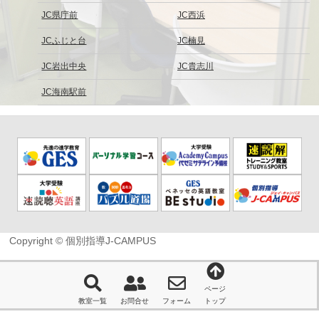
JC県庁前
JC西浜
JCふじと台
JC楠見
JC岩出中央
JC貴志川
JC海南駅前
Copyright © 個別指導J-CAMPUS
ページ
教室一覧
お問合せ
フォーム
トップ